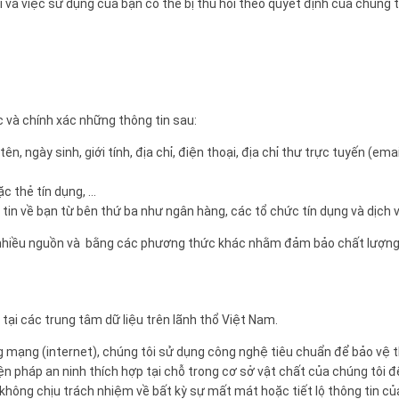
 và việc sử dụng của bạn có thể bị thu hồi theo quyết định của chúng 
 và chính xác những thông tin sau:
ên, ngày sinh, giới tính, địa chỉ, điện thoại, địa chỉ thư trực tuyến (e
ặc thẻ tín dụng, …
in về bạn từ bên thứ ba như ngân hàng, các tổ chức tín dụng và dịch vụ
 nhiều nguồn và bằng các phương thức khác nhằm đảm bảo chất lượng d
 tại các trung tâm dữ liệu trên lãnh thổ Việt Nam.
ờng mạng (internet), chúng tôi sử dụng công nghệ tiêu chuẩn để bảo vệ
ện pháp an ninh thích hợp tại chỗ trong cơ sở vật chất của chúng tôi đ
i không chịu trách nhiệm về bất kỳ sự mất mát hoặc tiết lộ thông tin c