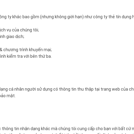
công ty khác bao gồm (nhưng không giới hạn) như công ty thẻ tín dụng
ch vụ của chúng tôi;
nh giao dịch;
 & chương trình khuyến mại;
ình kiểm tra với bên thứ ba.
dạng cá nhân người sử dụng có thông tin thu thập tại trang web của ch
bảo mật.
c thông tin nhận dạng khác mà chúng tôi cung cấp cho bạn với bất cứ m