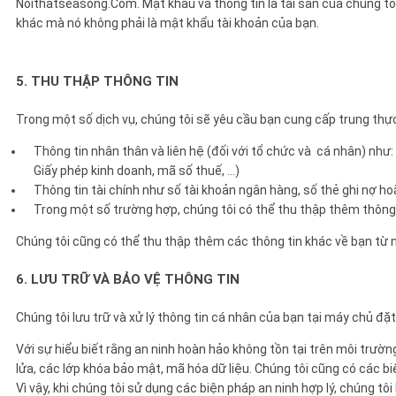
Noithatseasong.Com. Mật khẩu và thông tin là tài sản của chúng tôi
khác mà nó không phải là mật khẩu tài khoản của bạn.
5. THU THẬP THÔNG TIN
Trong một số dịch vụ, chúng tôi sẽ yêu cầu bạn cung cấp trung thực
Thông tin nhân thân và liên hệ (đối với tổ chức và cá nhân) như: t
Giấy phép kinh doanh, mã số thuế, ...)
Thông tin tài chính như số tài khoản ngân hàng, số thẻ ghi nợ ho
Trong một số trường hợp, chúng tôi có thể thu thập thêm thông t
Chúng tôi cũng có thể thu thập thêm các thông tin khác về bạn từ
6. LƯU TRỮ VÀ BẢO VỆ THÔNG TIN
Chúng tôi lưu trữ và xử lý thông tin cá nhân của bạn tại máy chủ đặt
Với sự hiểu biết rằng an ninh hoàn hảo không tồn tại trên môi trư
lửa, các lớp khóa bảo mật, mã hóa dữ liệu. Chúng tôi cũng có các bi
Vì vậy, khi chúng tôi sử dụng các biện pháp an ninh hợp lý, chúng tô